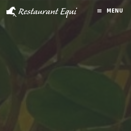
MENU
Forside
Arrangementer
Løbsdage
Lokaler
Kontakt