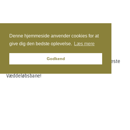
Denne hjemmeside anvender cookies for at
give dig den bedste oplevelse.
Læs mere
Velkommen hos Restaurant Equi hos Fyens
Godkend
Væddeløbsbane. Vi glæder os til at se dig til dit næste
arrangement eller på løbsdagen hos Fyens
Væddeløbsbane!
Se Fødevarestyrelsens smiley-rapporter
INFORMATION